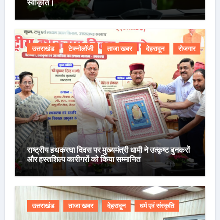
स्वीकृति।
उत्तराखंड
टेक्नोलॉजी
ताजा खबर
देहरादून
रोजगार
राष्ट्रीय हथकरघा दिवस पर मुख्यमंत्री धामी ने उत्कृष्ट बुनकरों
और हस्तशिल्प कारीगरों को किया सम्मानित
उत्तराखंड
ताजा खबर
देहरादून
धर्म एवं संस्कृति