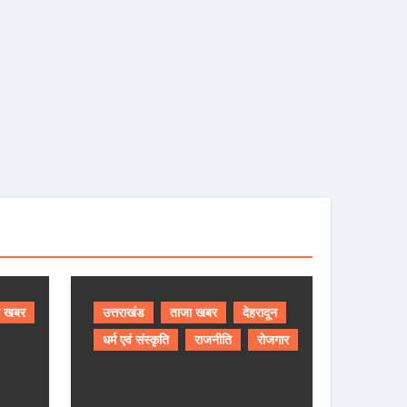
ा खबर
उत्तराखंड
ताजा खबर
देहरादून
धर्म एवं संस्कृति
राजनीति
रोजगार