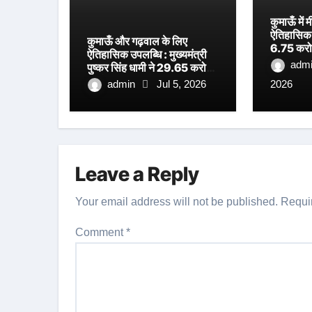
कुमाऊँ मे
ऐतिहासिक प
कुमाऊँ और गढ़वाल के लिए
6.75 करोड
ऐतिहासिक उपलब्धि : मुख्यमंत्री
अत्याधुनिक
adm
पुष्कर सिंह धामी ने 29.65 करोड़
शिलान्यास, 
रुपये की लागत से निर्मित धनगढ़ी
admin
Jul 5, 2026
2026
धामी का ब
सेतु का किया लोकार्पण
Leave a Reply
Your email address will not be published.
Requi
Comment
*