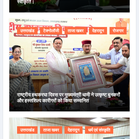
स्वीकृति।
उत्तराखंड
टेक्नोलॉजी
ताजा खबर
देहरादून
रोजगार
राष्ट्रीय हथकरघा दिवस पर मुख्यमंत्री धामी ने उत्कृष्ट बुनकरों
और हस्तशिल्प कारीगरों को किया सम्मानित
उत्तराखंड
ताजा खबर
देहरादून
धर्म एवं संस्कृति