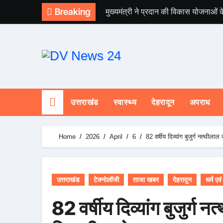
Skip
Breaking
मुख्यमंत्री ने प्रदान की विकास योजनाओं क
to
content
उत्तराखंड
स्वास्थ्य
देहरादून
अपराध
Home
2026
April
6
82 वर्षीय दिव्यांग बुजुर्ग नत्
उत्तराखंड
टेक्नोलॉजी
ताजा खबर
देहरादून
धर्म एवं
82 वर्षीय दिव्यांग बुजुर्