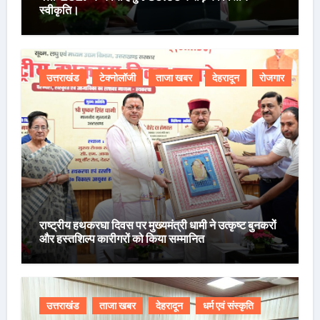
स्वीकृति।
उत्तराखंड
टेक्नोलॉजी
ताजा खबर
देहरादून
रोजगार
राष्ट्रीय हथकरघा दिवस पर मुख्यमंत्री धामी ने उत्कृष्ट बुनकरों
और हस्तशिल्प कारीगरों को किया सम्मानित
उत्तराखंड
ताजा खबर
देहरादून
धर्म एवं संस्कृति