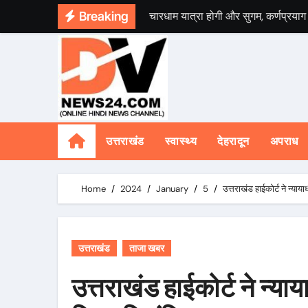
Skip
Breaking
चारधाम यात्रा होगी और सुगम, कर्णप्रयाग
to
विश्व संस्कृत दिवस से पूर्व, उत्तराखण्ड 
content
मुख्यमंत्री ने प्रदान की विभिन्न विकास य
ग्राम खैनूरी की क्षतिग्रस्त सड़क का मुख्य
अल्पसंख्यक समाज के उत्थान के लिए सरकार 
उत्तराखंड
स्वास्थ्य
देहरादून
अपराध
मुख्यमंत्री श्री पुष्कर सिंह धामी ने ग
मुख्यमंत्री ने सीएम हेल्पलाइन-1905 पर जन
Home
2024
January
5
उत्तराखंड हाईकोर्ट ने न्य
सिंगल-यूज़ प्लास्टिक के विरुद्ध जनभागी
स्वच्छ, आधुनिक एवं पर्यावरण-अनुकूल परिवह
उत्तराखंड
ताजा खबर
राष्ट्रीय हथकरघा दिवस पर मुख्यमंत्री धा
उत्तराखंड हाईकोर्ट ने न्य