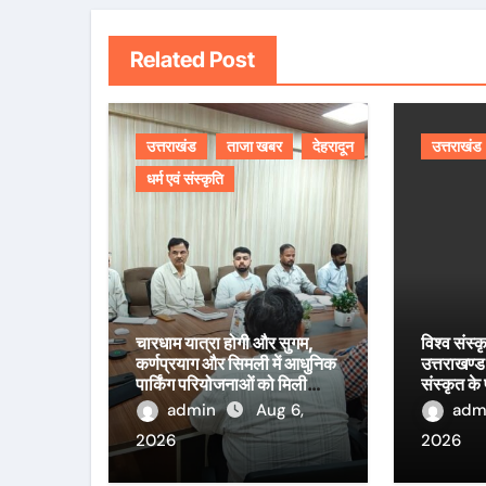
Related Post
उत्तराखंड
ताजा खबर
देहरादून
उत्तराखंड
धर्म एवं संस्कृति
चारधाम यात्रा होगी और सुगम,
विश्व संस्क
कर्णप्रयाग और सिमली में आधुनिक
उत्तराखण्ड 
पार्किंग परियोजनाओं को मिली
संस्कृत के
रफ्तार
आयाम।
admin
Aug 6,
adm
2026
2026