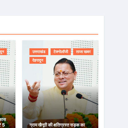
दून
उत्तराखंड
टेक्नोलॉजी
ताजा खबर
देहरादून
िकास
 ₹ 5
ग्राम खैनूरी की क्षतिग्रस्त सड़क का