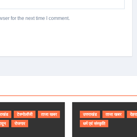
ser for the next time I comment.
तराखंड
टेक्नोलॉजी
ताजा खबर
उत्तराखंड
ताजा खबर
देहर
ादून
रोजगार
धर्म एवं संस्कृति