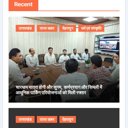
Recent
उत्तराखंड
ताजा खबर
देहरादून
धर्म एवं संस्कृति
चारधाम यात्रा होगी और सुगम, कर्णप्रयाग और सिमली में
आधुनिक पार्किंग परियोजनाओं को मिली रफ्तार
उत्तराखंड
ताजा खबर
देहरादून