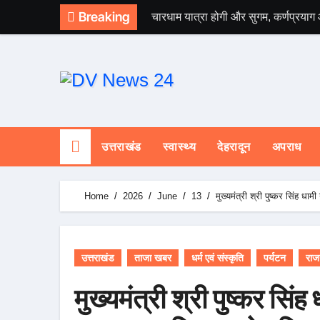
Skip
Breaking
चारधाम यात्रा होगी और सुगम, कर्णप्रयाग
to
content
उत्तराखंड
स्वास्थ्य
देहरादून
अपराध
Home
2026
June
13
मुख्यमंत्री श्री पुष्कर सिंह ध
उत्तराखंड
ताजा खबर
धर्म एवं संस्कृति
पर्यटन
राज
मुख्यमंत्री श्री पुष्कर सिंह