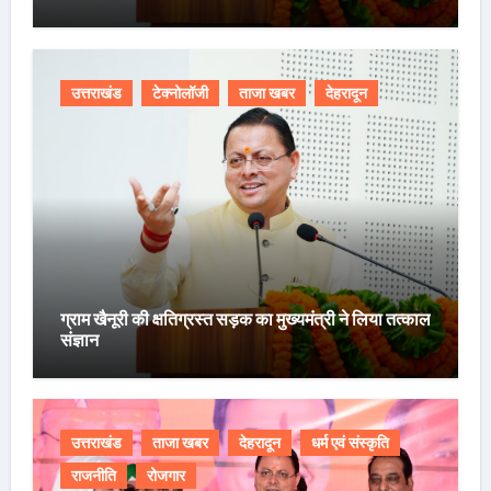
उत्तराखंड
टेक्नोलॉजी
ताजा खबर
देहरादून
ग्राम खैनूरी की क्षतिग्रस्त सड़क का मुख्यमंत्री ने लिया तत्काल
संज्ञान
उत्तराखंड
ताजा खबर
देहरादून
धर्म एवं संस्कृति
राजनीति
रोजगार