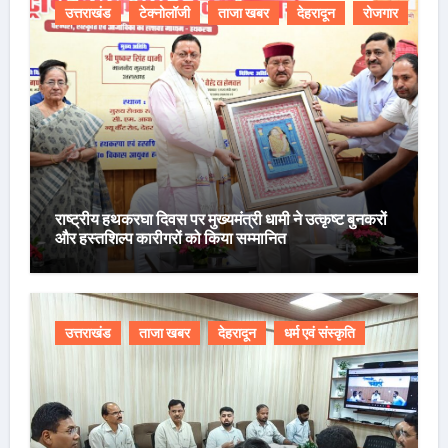
उत्तराखंड
टेक्नोलॉजी
ताजा खबर
देहरादून
रोजगार
राष्ट्रीय हथकरघा दिवस पर मुख्यमंत्री धामी ने उत्कृष्ट बुनकरों
और हस्तशिल्प कारीगरों को किया सम्मानित
उत्तराखंड
ताजा खबर
देहरादून
धर्म एवं संस्कृति