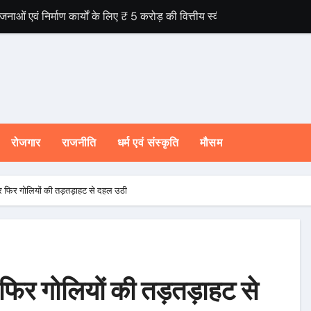
ोजनाओं एवं निर्माण कार्यों के लिए ₹ 5 करोड़ की वित्तीय स्वीकृति।
मंत्री ने लिया तत्काल संज्ञान
पूरी तरह प्रतिबद्ध, योजनाओं का लाभ बिना किसी भेदभाव के अंतिम व्यक्ति तक पहु
दरपुर में ₹2,830.07 लाख की विकास परियोजनाओं का लोकार्पण एवं शिलान्यास किया
 शिकायतों के समयबद्ध एवं गुणवत्तापूर्ण निस्तारण के दिए सख्त निर्देश
रोजगार
राजनीति
धर्म एवं संस्कृति
मौसम
दारी से चलाना होगा प्रभावी अभियान : मुख्यमंत्री इकोलॉजी और इकोनॉमी के संतु
न व्यवस्था के निर्माण के लिए सरकार प्रतिबद्ध : मुख्यमंत्री
 फिर गोलियों की तड़तड़ाहट से दहल उठी
षेत्र की सीएम घोषणाओं की समीक्षा
 बात के 136वें संस्करण को सुना
ने वैश्विक स्तर पर संस्कृत के प्रसार को दिया नया आयाम।
िर गोलियों की तड़तड़ाहट से