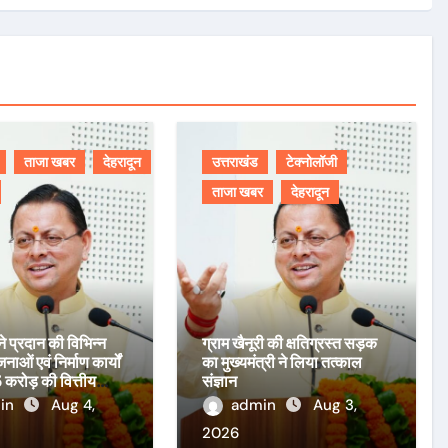
ताजा खबर
देहरादून
उत्तराखंड
टेक्नोलॉजी
ताजा खबर
देहरादून
 ने प्रदान की विभिन्न
ग्राम खैनूरी की क्षतिग्रस्त सड़क
ओं एवं निर्माण कार्यों
का मुख्यमंत्री ने लिया तत्काल
 करोड़ की वित्तीय
संज्ञान
in
Aug 4,
admin
Aug 3,
2026