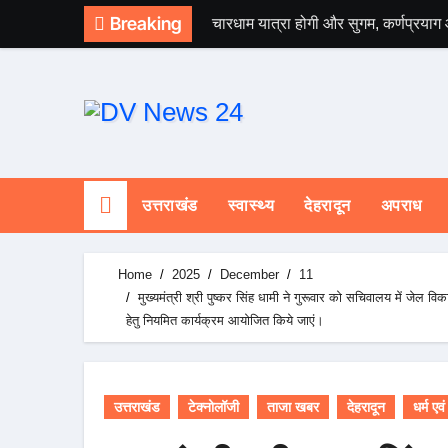
Skip
Breaking
चारधाम यात्रा होगी और सुगम, कर्णप्रयाग
to
content
उत्तराखंड
स्वास्थ्य
देहरादून
अपराध
Home
2025
December
11
मुख्यमंत्री श्री पुष्कर सिंह धामी ने गुरूवार को सचिवालय में जेल व
हेतु नियमित कार्यक्रम आयोजित किये जाएं।
उत्तराखंड
टेक्नोलॉजी
ताजा खबर
देहरादून
धर्म एवं