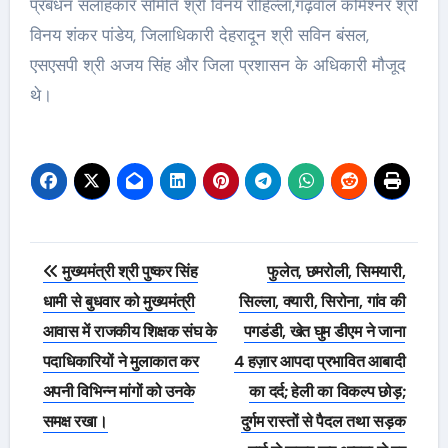
प्रबंधन सलाहकार समिति श्री विनय रोहिल्ला,गढ़वाल कमिश्नर श्री
विनय शंकर पांडेय, जिलाधिकारी देहरादून श्री सविन बंसल,
एसएसपी श्री अजय सिंह और जिला प्रशासन के अधिकारी मौजूद
थे।
Post
मुख्यमंत्री श्री पुष्कर सिंह
फुलेत, छमरोली, सिमयारी,
navigation
धामी से बुधवार को मुख्यमंत्री
सिल्ला, क्यारी, सिरोना, गांव की
आवास में राजकीय शिक्षक संघ के
पगडंडी, खेत घुम डीएम ने जाना
पदाधिकारियों ने मुलाकात कर
4 हज़ार आपदा प्रभावित आबादी
अपनी विभिन्न मांगों को उनके
का दर्द; हेली का विकल्प छोड़;
समक्ष रखा।
दुर्गम रास्तों से पैदल तथा सड़क