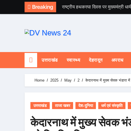
Skip
Breaking
राष्ट्रीय हथकरघा दिवस पर मुख्यमंत्री धाम
to
content
उत्तराखंड
स्वास्थ्य
देहरादून
अपराध
Home
2025
May
2
केदारनाथ में मुख्य सेवक भंडारा मे
उत्तराखंड
ताजा खबर
देश-दुनिया
धर्म एवं संस्कृति
केदारनाथ में मुख्य सेवक भंडा