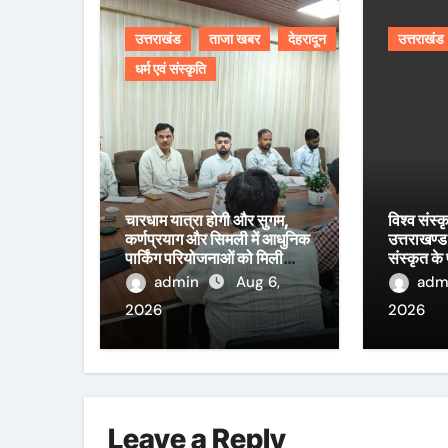
उत्तराखंड
ताजा खबर
देहरादून
उत्तराखंड
धर्म एवं संस्कृति
चारधाम यात्रा होगी और सुगम,
विश्व संस्क
कर्णप्रयाग और सिमली में आधुनिक
उत्तराखण्ड 
पार्किंग परियोजनाओं को मिली
संस्कृत के
रफ्तार
आयाम।
admin
Aug 6,
adm
2026
2026
Leave a Reply