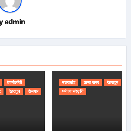
y
admin
टेक्नोलॉजी
उत्तराखंड
ताजा खबर
देहरादून
र
देहरादून
रोजगार
धर्म एवं संस्कृति