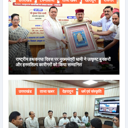
उत्तराखंड
टेक्नोलॉजी
ताजा खबर
देहरादून
रोजगार
राष्ट्रीय हथकरघा दिवस पर मुख्यमंत्री धामी ने उत्कृष्ट बुनकरों
और हस्तशिल्प कारीगरों को किया सम्मानित
उत्तराखंड
ताजा खबर
देहरादून
धर्म एवं संस्कृति