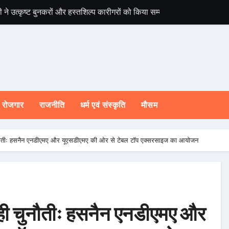
ी ने उत्कृष्ट बुनकरों और हस्तशिल्प कारीगरों को किया सम्मानित
चारधाम यात्रा होगी 
रोजगार
राजनीति
धर्म एवं संस्कृति
मौसम
चुनौतीः हसनैन एनडीएमए और यूएसडीएमए की ओर से टेबल टॉप एक्सरसाइज का आयोजन
ही चुनौतीः हसनैन एनडीएमए और