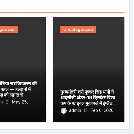
gorized
Uncategorized
ं मीडिया सशक्तिकरण की
हल — हल्द्वानी में
मुख्यमंत्री श्री पुष्कर सिंह धामी ने
़ की लागत से
आईसीसी अंडर-19 क्रिकेट विश्व
 मीडिया सेन्टर का
in
May 25,
कप के फाइनल मुकाबले में इंग्लैंड
मुख्यमंत्री पुष्कर सिंह
को पराजित कर खिताब जीतने पर
admin
Feb 6, 2026
ड़ा ऐलान
भारतीय अंडर-19 क्रिकेट टीम को
हार्दिक बधाई एवं शुभकामनाएँ दी हैं।