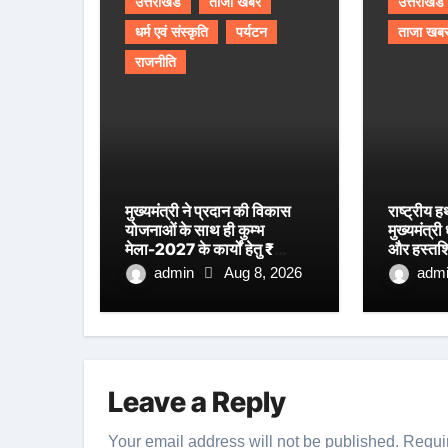
उत्तराखंड
ताजा खबर
उत्तराखंड
धर्म एवं संस्कृति
पर्यटन
ताजा खब
राजनीति
मुख्यमंत्री ने प्रदान की विकास
राष्ट्रीय
योजनाओं के साथ ही कुम्भ
मुख्यमंत्री 
मेला-2027 के कार्यों हेतु ₹
और हस्तशि
80.96 करोड़ की वित्तीय
सम्मानित
admin
Aug 8, 2026
adm
स्वीकृति।
Leave a Reply
Your email address will not be published.
Requi