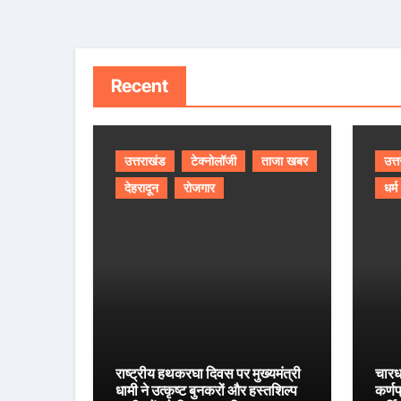
Recent
उत्तराखंड
टेक्नोलॉजी
ताजा खबर
उत्
देहरादून
रोजगार
धर्म
राष्ट्रीय हथकरघा दिवस पर मुख्यमंत्री
चारध
धामी ने उत्कृष्ट बुनकरों और हस्तशिल्प
कर्ण