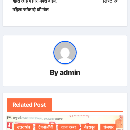
navigation
गहरी खाई में गिरा मैक्स वाहन,
लिस्ट
महिला समेत दो की मौत
By
admin
Related Post
उत्तराखंड
टेक्नोलॉजी
ताजा खबर
देहरादून
रोजगार