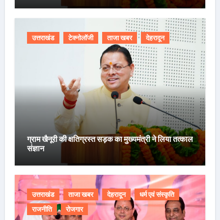
उत्तराखंड
टेक्नोलॉजी
ताजा खबर
देहरादून
ग्राम खैनूरी की क्षतिग्रस्त सड़क का मुख्यमंत्री ने लिया तत्काल
संज्ञान
उत्तराखंड
ताजा खबर
देहरादून
धर्म एवं संस्कृति
राजनीति
रोजगार