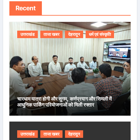
Recent
उत्तराखंड
ताजा खबर
देहरादून
धर्म एवं संस्कृति
चारधाम यात्रा होगी और सुगम, कर्णप्रयाग और सिमली में
आधुनिक पार्किंग परियोजनाओं को मिली रफ्तार
उत्तराखंड
ताजा खबर
देहरादून