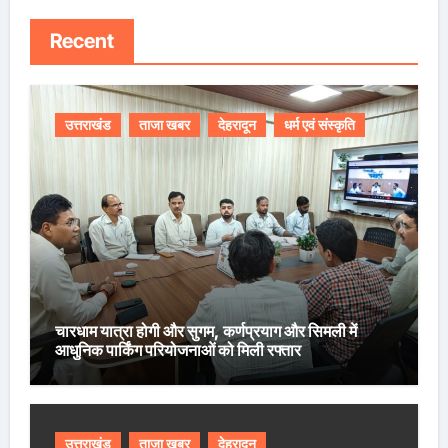
Recent
उत्तराखंड
ताजा खबर
देहरादून
धर्म एवं संस्कृति
चारधाम यात्रा होगी और सुगम, कर्णप्रयाग और सिमली में
आधुनिक पार्किंग परियोजनाओं को मिली रफ्तार
उत्तराखंड
ताजा खबर
देहरादून