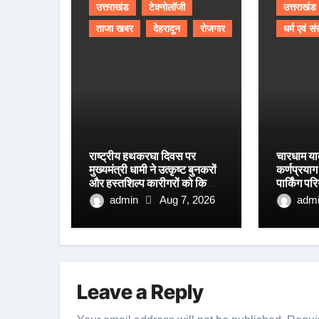
उत्तराखंड
टेक्नोलॉजी
उत्तराखंड
ताजा खबर
देहरादून
रोजगार
धर्म एवं सं
राष्ट्रीय हथकरघा दिवस पर
चारधाम या
मुख्यमंत्री धामी ने उत्कृष्ट बुनकरों
कर्णप्रया
और हस्तशिल्प कारीगरों को किया
पार्किंग प
सम्मानित
रफ्तार
admin
Aug 7, 2026
adm
Leave a Reply