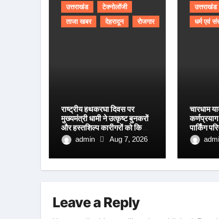
उत्तराखंड
टेक्नोलॉजी
उत्तराखंड
ताजा खबर
देहरादून
रोजगार
धर्म एवं सं
राष्ट्रीय हथकरघा दिवस पर
चारधाम या
मुख्यमंत्री धामी ने उत्कृष्ट बुनकरों
कर्णप्रया
और हस्तशिल्प कारीगरों को किया
पार्किंग प
सम्मानित
रफ्तार
admin
Aug 7, 2026
adm
Leave a Reply