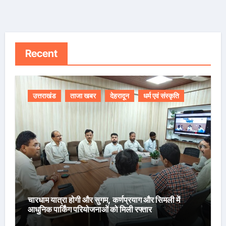
Recent
उत्तराखंड
ताजा खबर
देहरादून
धर्म एवं संस्कृति
चारधाम यात्रा होगी और सुगम, कर्णप्रयाग और सिमली में
आधुनिक पार्किंग परियोजनाओं को मिली रफ्तार