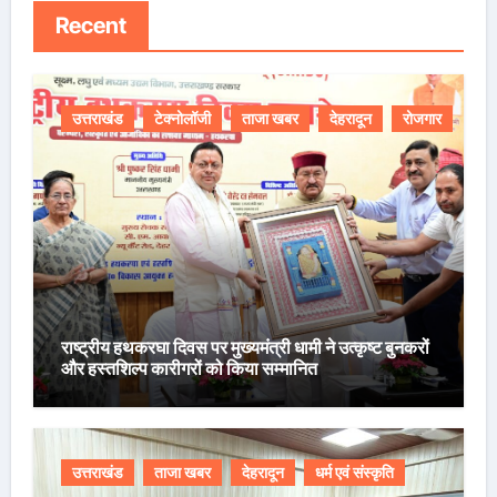
Recent
उत्तराखंड
टेक्नोलॉजी
ताजा खबर
देहरादून
रोजगार
राष्ट्रीय हथकरघा दिवस पर मुख्यमंत्री धामी ने उत्कृष्ट बुनकरों
और हस्तशिल्प कारीगरों को किया सम्मानित
उत्तराखंड
ताजा खबर
देहरादून
धर्म एवं संस्कृति