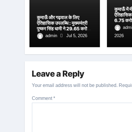
कुमाऊँ मे
ऐतिहासिक प
कुमाऊँ और गढ़वाल के लिए
6.75 करोड
ऐतिहासिक उपलब्धि : मुख्यमंत्री
अत्याधुनिक
adm
पुष्कर सिंह धामी ने 29.65 करोड़
शिलान्यास, 
रुपये की लागत से निर्मित धनगढ़ी
admin
Jul 5, 2026
2026
धामी का ब
सेतु का किया लोकार्पण
Leave a Reply
Your email address will not be published.
Requi
Comment
*