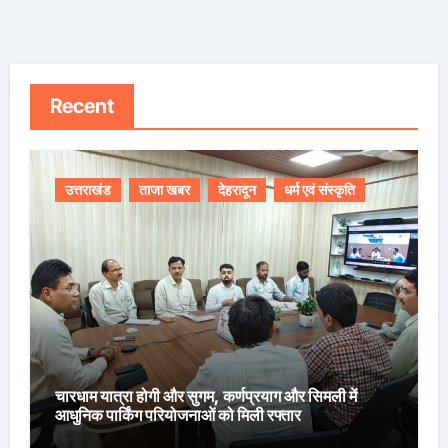
Recent
उत्तराखंड
ताजा खबर
देहरादून
धर्म एवं संस्कृति
चारधाम यात्रा होगी और सुगम, कर्णप्रयाग और सिमली में
आधुनिक पार्किंग परियोजनाओं को मिली रफ्तार