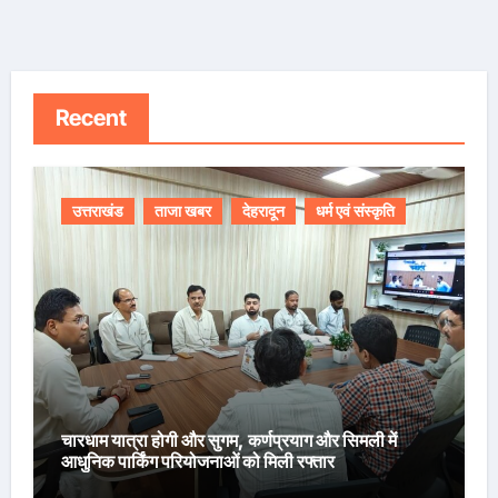
Recent
उत्तराखंड
ताजा खबर
देहरादून
धर्म एवं संस्कृति
चारधाम यात्रा होगी और सुगम, कर्णप्रयाग और सिमली में
आधुनिक पार्किंग परियोजनाओं को मिली रफ्तार