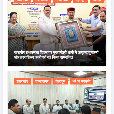
उत्तराखंड
टेक्नोलॉजी
ताजा खबर
देहरादून
रोजगार
राष्ट्रीय हथकरघा दिवस पर मुख्यमंत्री धामी ने उत्कृष्ट बुनकरों
और हस्तशिल्प कारीगरों को किया सम्मानित
उत्तराखंड
ताजा खबर
देहरादून
धर्म एवं संस्कृति