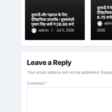
कुमाऊँ मे
ऐतिहासिक प
कुमाऊँ और गढ़वाल के लिए
6.75 करोड
ऐतिहासिक उपलब्धि : मुख्यमंत्री
अत्याधुनिक
adm
पुष्कर सिंह धामी ने 29.65 करोड़
शिलान्यास, 
रुपये की लागत से निर्मित धनगढ़ी
admin
Jul 5, 2026
2026
धामी का ब
सेतु का किया लोकार्पण
Leave a Reply
Your email address will not be published.
Requi
Comment
*