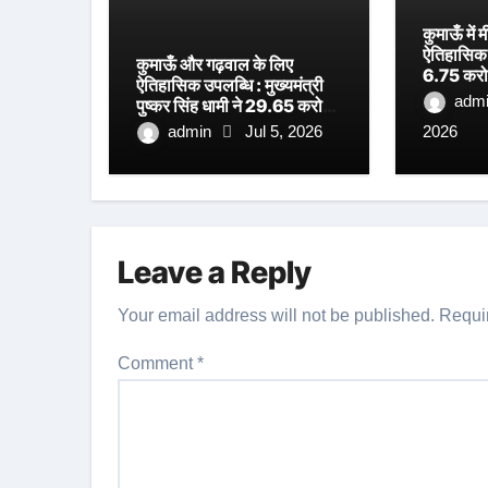
कुमाऊँ मे
ऐतिहासिक प
कुमाऊँ और गढ़वाल के लिए
6.75 करोड
ऐतिहासिक उपलब्धि : मुख्यमंत्री
अत्याधुनिक
adm
पुष्कर सिंह धामी ने 29.65 करोड़
शिलान्यास, 
रुपये की लागत से निर्मित धनगढ़ी
admin
Jul 5, 2026
2026
धामी का ब
सेतु का किया लोकार्पण
Leave a Reply
Your email address will not be published.
Requi
Comment
*