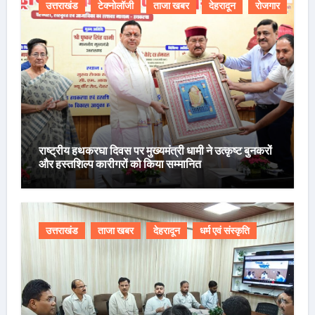
उत्तराखंड
टेक्नोलॉजी
ताजा खबर
देहरादून
रोजगार
राष्ट्रीय हथकरघा दिवस पर मुख्यमंत्री धामी ने उत्कृष्ट बुनकरों
और हस्तशिल्प कारीगरों को किया सम्मानित
उत्तराखंड
ताजा खबर
देहरादून
धर्म एवं संस्कृति