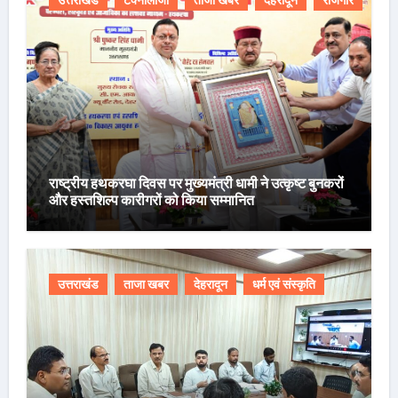
उत्तराखंड
टेक्नोलॉजी
ताजा खबर
देहरादून
रोजगार
राष्ट्रीय हथकरघा दिवस पर मुख्यमंत्री धामी ने उत्कृष्ट बुनकरों
और हस्तशिल्प कारीगरों को किया सम्मानित
उत्तराखंड
ताजा खबर
देहरादून
धर्म एवं संस्कृति