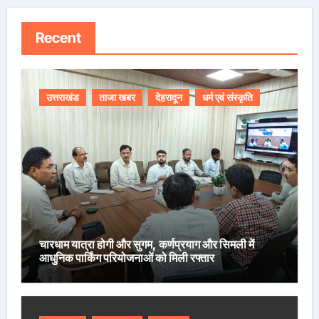
Recent
उत्तराखंड
ताजा खबर
देहरादून
धर्म एवं संस्कृति
चारधाम यात्रा होगी और सुगम, कर्णप्रयाग और सिमली में
आधुनिक पार्किंग परियोजनाओं को मिली रफ्तार