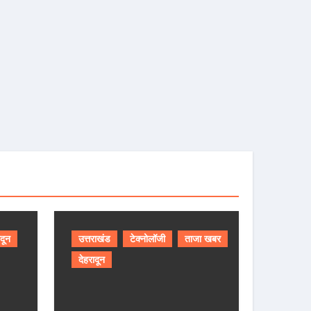
ादून
उत्तराखंड
टेक्नोलॉजी
ताजा खबर
देहरादून