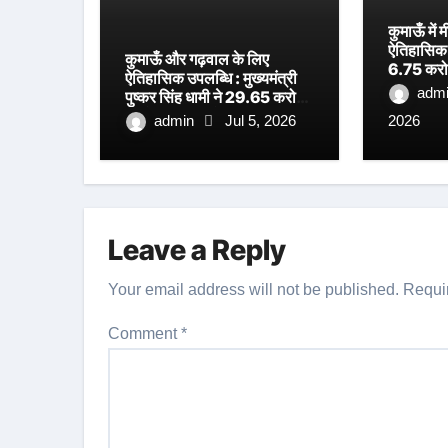
कुमाऊँ मे
ऐतिहासिक प
कुमाऊँ और गढ़वाल के लिए
6.75 करोड
ऐतिहासिक उपलब्धि : मुख्यमंत्री
अत्याधुनिक
adm
पुष्कर सिंह धामी ने 29.65 करोड़
शिलान्यास, 
रुपये की लागत से निर्मित धनगढ़ी
admin
Jul 5, 2026
2026
धामी का ब
सेतु का किया लोकार्पण
Leave a Reply
Your email address will not be published.
Requi
Comment
*